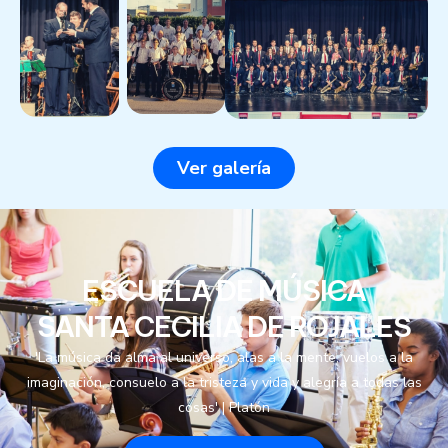
Ver galería
ESCUELA DE MÚSICA
SANTA CECILIA DE ROJALES
'La música da alma al universo, alas a la mente, vuelos a la
imaginación, consuelo a la tristeza y vida y alegría a todas las
cosas' | Platón